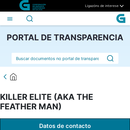
KILLER ELITE (AKA THE FEA
Skip to Main Content
Ligazóns de interese
PORTAL DE TRANSPARENCIA
Barra de busca
KILLER ELITE (AKA THE
FEATHER MAN)
Datos de contacto