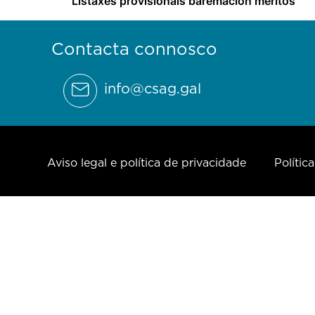
Listaxes provisionais baremación méritos
Contacta connosco
info@csag.gal
Aviso legal e política de privacidade
Polític