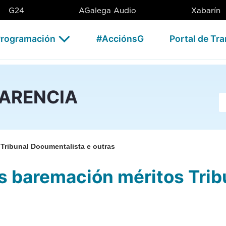
ción méritos Tribunal Documen
G24
AGalega Audio
Xabarín
rogramación
#AcciónsG
Portal de Tr
PARENCIA
Ba
 Tribunal Documentalista e outras
is baremación méritos Tri