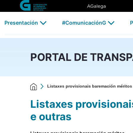
Listaxes provisionais barema
Skip to Main Content
AGalega
Presentación
#ComunicaciónG
P
PORTAL DE TRANS
Listaxes provisionais baremación méritos
Listaxes provisiona
e outras