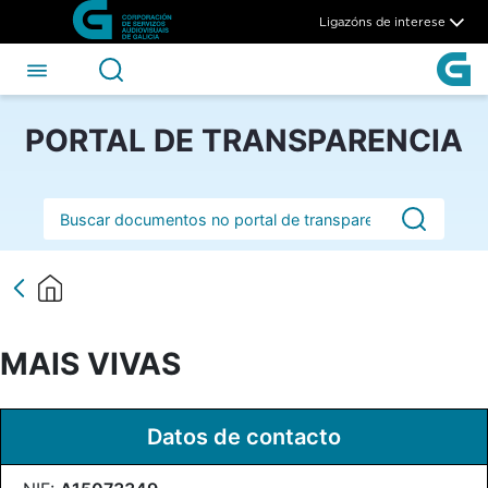
MAIS VIVAS - CSAG
Skip to Main Content
Ligazóns de interese
PORTAL DE TRANSPARENCIA
Barra de busca
MAIS VIVAS
Datos de contacto