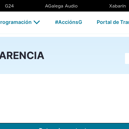
G24
AGalega Audio
Xabarín
rogramación
#AcciónsG
Portal de Tr
PARENCIA
Ba