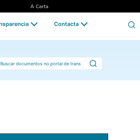
Á Carta
ansparencia
Contacta
rra de busca