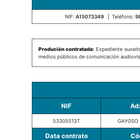
NIF:
A15073349
Teléfono:
9
Produción contratada:
Expediente suxeito
medios públicos de comunicación audiovisu
NIF
Ad
53305513T
GAYOSO
Data contrato
Có