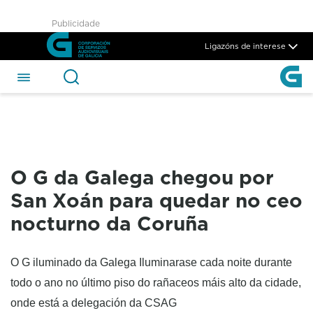
O G da Galega chegou por Sa
Publicidade
Skip to Main Content
Ligazóns de interese
O G da Galega chegou por
San Xoán para quedar no ceo
nocturno da Coruña
O G iluminado da Galega Iluminarase cada noite durante
todo o ano no último piso do rañaceos máis alto da cidade,
onde está a delegación da CSAG