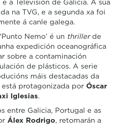
 a Televisión de Galicia. A súa
ida na TVG, e a segunda xa foi
mente á canle galega.
 ‘Punto Nemo’ é un
thriller
de
 unha expedición oceanográfica
ar sobre a contaminación
lación de plásticos. A serie
oducións máis destacadas da
 e está protagonizada por
Óscar
xi Iglesias
.
s entre Galicia, Portugal e as
por
Álex Rodrigo
, retomarán a