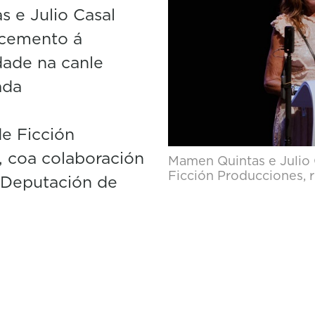
 e Julio Casal
ecemento á
dade na canle
ada
e Ficción
, coa colaboración
Mamen Quintas e Julio 
Ficción Producciones, r
a Deputación de