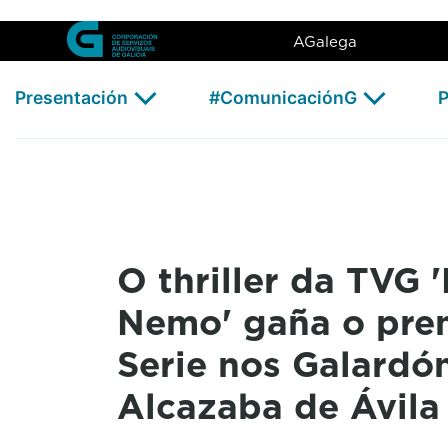
O thriller da TVG &#39;Punto
Skip to Main Content
AGalega
Presentación
#ComunicaciónG
P
O thriller da TVG 
Nemo' gaña o prem
Serie nos Galardó
Alcazaba de Ávila