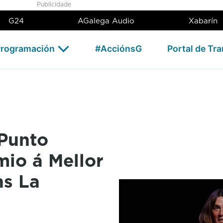
 Nemo&#39; gaña o premio á M
Publicidade
G24
AGalega Audio
Xabarín
rogramación
#AcciónsG
Portal de Tr
'Punto
io á Mellor
ns La