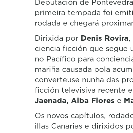
Deputación de Pontevedra e
primeira tempada foi emit
rodada e chegará proxima
Dirixida por
Denis Rovira
,
ciencia ficción que segue
no Pacífico para concienci
mariña causada pola acumu
converteuse nunha das pr
ficción televisiva recente
Jaenada, Alba Flores
e
Ma
Os novos capítulos, rodado
illas Canarias e dirixidos 