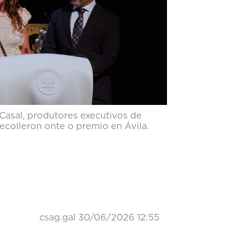
Casal, produtores executivos de
ecolleron onte o premio en Ávila.
csag.gal
30/06/2026 12:55