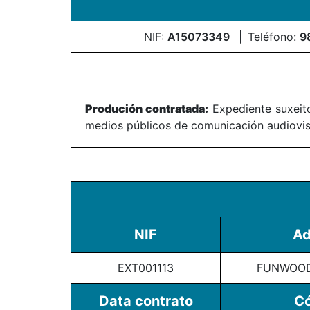
NIF:
A15073349
Teléfono:
9
Produción contratada:
Expediente suxeito
medios públicos de comunicación audiovisu
NIF
Ad
EXT001113
FUNWOOD 
Data contrato
Có