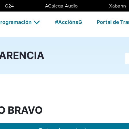
 - CSAG
G24
AGalega Audio
Xabarín
rogramación
#AcciónsG
Portal de Tr
PARENCIA
Ba
IO BRAVO