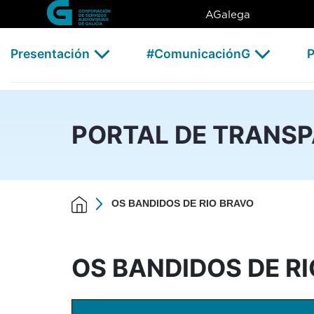
OS BANDIDOS DE RIO BRAVO
Skip to Main Content
AGalega
Presentación
#ComunicaciónG
P
PORTAL DE TRANS
OS BANDIDOS DE RIO BRAVO
OS BANDIDOS DE R