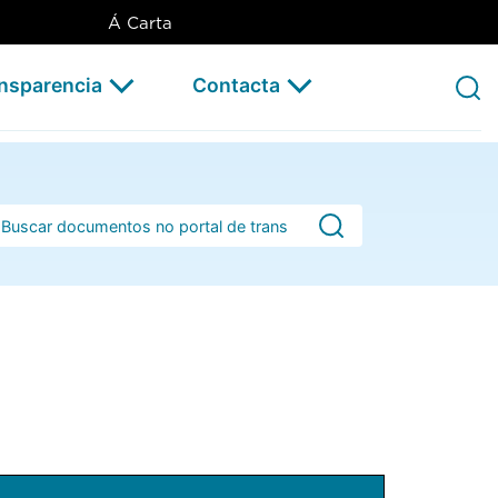
Á Carta
ansparencia
Contacta
rra de busca