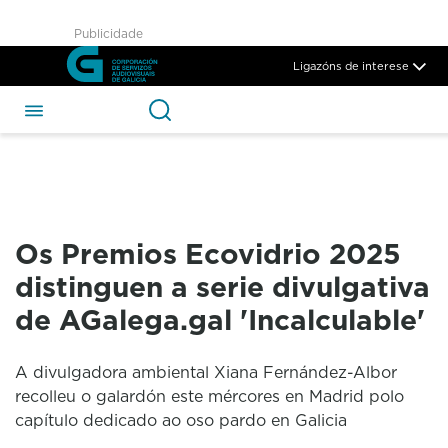
Os Premios Ecovidrio 2025 di
Publicidade
Skip to Main Content
Ligazóns de interese
Os Premios Ecovidrio 2025
distinguen a serie divulgativa
de AGalega.gal 'Incalculable'
A divulgadora ambiental Xiana Fernández-Albor
recolleu o galardón este mércores en Madrid polo
capítulo dedicado ao oso pardo en Galicia