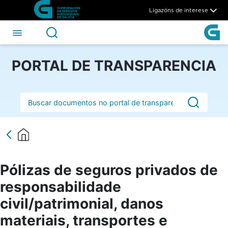
Pólizas de seguros privados d
Skip to Main Content
Ligazóns de interese
PORTAL DE TRANSPARENCIA
Barra de busca
Pólizas de seguros privados de
responsabilidade
civil/patrimonial, danos
materiais, transportes e