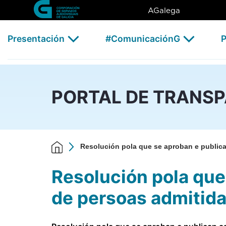
Resolución pola que se aproba
Skip to Main Content
AGalega
Presentación
#ComunicaciónG
P
PORTAL DE TRANS
Resolución pola que se aproban e publican 
Resolución pola que 
de persoas admitida