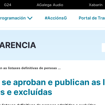
n e publican as listaxes defi
G24
AGalega Audio
Xabarín
rogramación
#AcciónsG
Portal de Tr
PARENCIA
Ba
as listaxes definitivas de persoas ...
se aproban e publican as l
s e excluídas