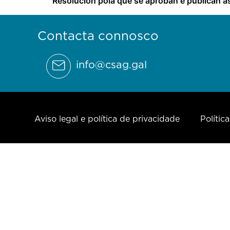
Resolución pola que se aproban e publican as
Contacta connosco
info@csag.gal
Aviso legal e política de privacidade
Polític