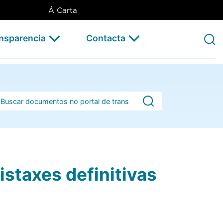
nitivas de persoas admitidas 
Á Carta
ansparencia
Contacta
rra de busca
istaxes definitivas