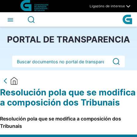
Resolución pola que se modif
Skip to Main Content
Ligazóns de interese
PORTAL DE TRANSPARENCIA
Barra de busca
Resolución pola que se modifica
a composición dos Tribunais
Resolución pola que se modifica a composición dos
Tribunais