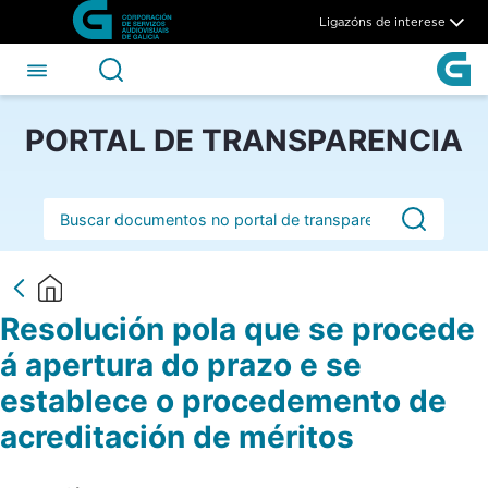
Resolución pola que se proce
Skip to Main Content
Ligazóns de interese
PORTAL DE TRANSPARENCIA
Barra de busca
Resolución pola que se procede
á apertura do prazo e se
establece o procedemento de
acreditación de méritos