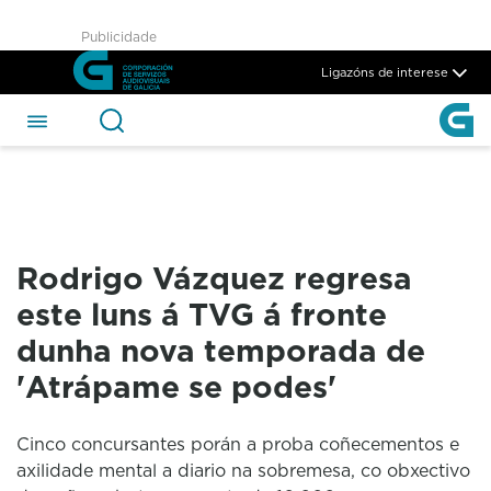
Rodrigo Vázquez regresa est
Publicidade
Skip to Main Content
Ligazóns de interese
Rodrigo Vázquez regresa
este luns á TVG á fronte
dunha nova temporada de
'Atrápame se podes'
Cinco concursantes porán a proba coñecementos e
axilidade mental a diario na sobremesa, co obxectivo