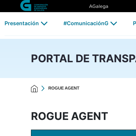
ROGUE AGENT - CSAG
Skip to Main Content
AGalega
Presentación
#ComunicaciónG
P
PORTAL DE TRANS
ROGUE AGENT
ROGUE AGENT