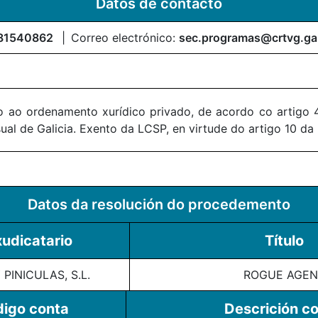
Datos de contacto
81540862
Correo electrónico:
sec.programas@crtvg.ga
 ao ordenamento xurídico privado, de acordo co artigo 4
al de Galicia. Exento da LCSP, en virtude do artigo 10 da
Datos da resolución do procedemento
udicatario
Título
 PINICULAS, S.L.
ROGUE AGEN
igo conta
Descrición c