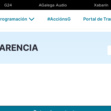
G24
AGalega Audio
Xabarín
rogramación
#AcciónsG
Portal de Tr
PARENCIA
Ba