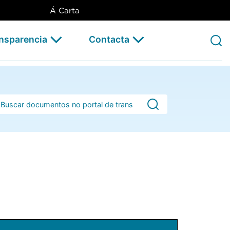
Á Carta
ansparencia
Contacta
rra de busca