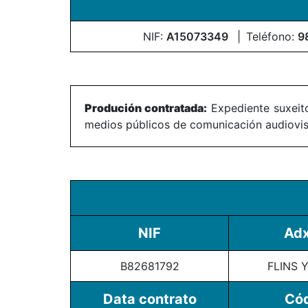
NIF:
A15073349
Teléfono:
9
Produción contratada:
Expediente suxeito
medios públicos de comunicación audiovisu
NIF
Adx
B82681792
FLINS Y
Data contrato
Cód