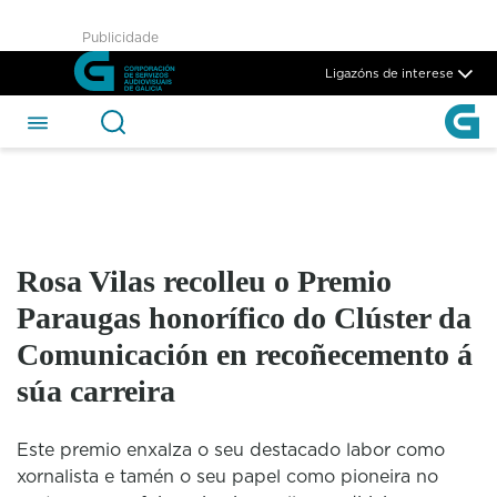
Rosa Vilas recolleu o Premio
Publicidade
Skip to Main Content
Ligazóns de interese
Rosa Vilas recolleu o Premio
Paraugas honorífico do Clúster da
Comunicación en recoñecemento á
súa carreira
Este premio enxalza o seu destacado labor como
xornalista e tamén o seu papel como pioneira no