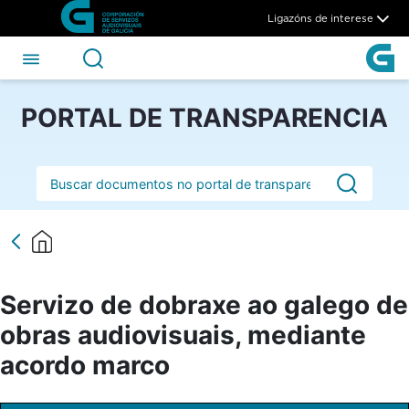
Servizo de dobraxe ao galeg
Skip to Main Content
Ligazóns de interese
PORTAL DE TRANSPARENCIA
Barra de busca
Servizo de dobraxe ao galego de
obras audiovisuais, mediante
acordo marco