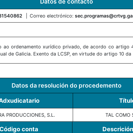
Datos de contacto
81540862
Correo electrónico:
sec.programas@crtvg.ga
 ao ordenamento xurídico privado, de acordo co artigo 4
al de Galicia. Exento da LCSP, en virtude do artigo 10 da
Datos da resolución do procedemento
Adxudicatario
Títul
A PRODUCCIONES, S.L.
TAL COMO
Código conta
Descrición