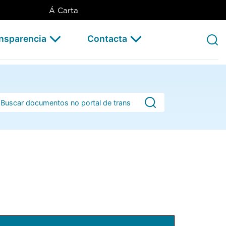
Á Carta
ansparencia
Contacta
rra de busca