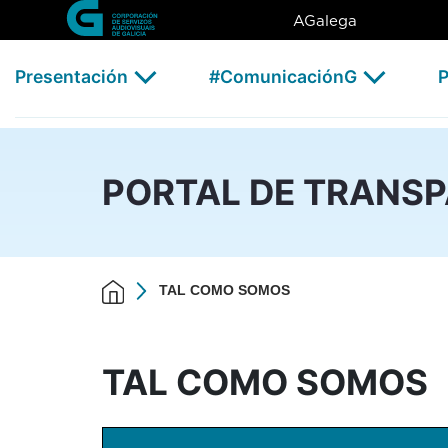
TAL COMO SOMOS - CSAG
Skip to Main Content
AGalega
Presentación
#ComunicaciónG
P
PORTAL DE TRANS
TAL COMO SOMOS
TAL COMO SOMOS