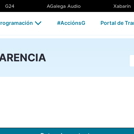
G24
AGalega Audio
Xabarín
rogramación
#AcciónsG
Portal de Tr
PARENCIA
Ba