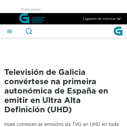
Televisión de Galicia convért
Publicidade
Skip to Main Content
Ligazóns de interese
Televisión de Galicia
convértese na primeira
autonómica de España en
emitir en Ultra Alta
Definición (UHD)
Hoxe comezan as emisións da TVG en UHD en toda