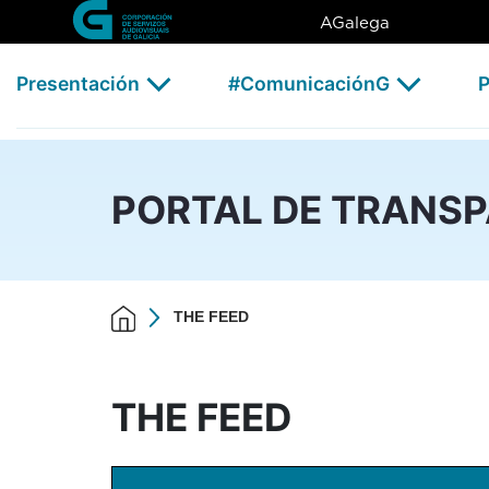
THE FEED - CSAG
Skip to Main Content
AGalega
Presentación
#ComunicaciónG
P
PORTAL DE TRANS
THE FEED
THE FEED