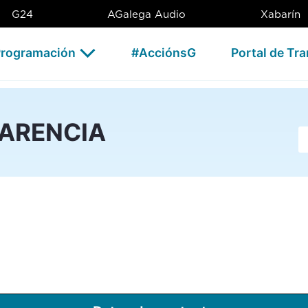
G24
AGalega Audio
Xabarín
rogramación
#AcciónsG
Portal de Tr
PARENCIA
Ba