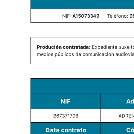
NIF:
A15073349
Teléfono:
9
Produción contratada:
Expediente suxeito
medios públicos de comunicación audiovisu
NIF
Ad
B67371708
ADREN
Data contrato
Có