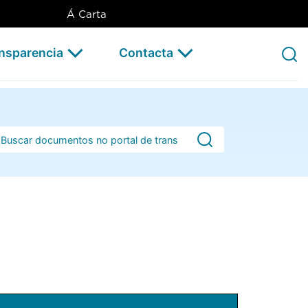
Á Carta
ansparencia
Contacta
rra de busca