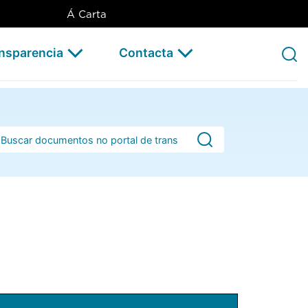
Á Carta
ansparencia
Contacta
rra de busca