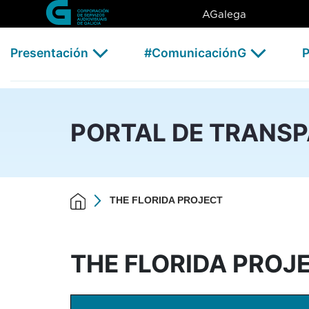
THE FLORIDA PROJECT - CS
Skip to Main Content
AGalega
Presentación
#ComunicaciónG
P
PORTAL DE TRANS
THE FLORIDA PROJECT
THE FLORIDA PROJ