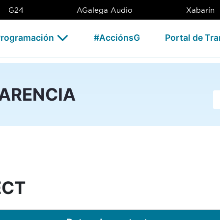
AG
G24
AGalega Audio
Xabarín
rogramación
#AcciónsG
Portal de Tr
PARENCIA
Ba
ECT