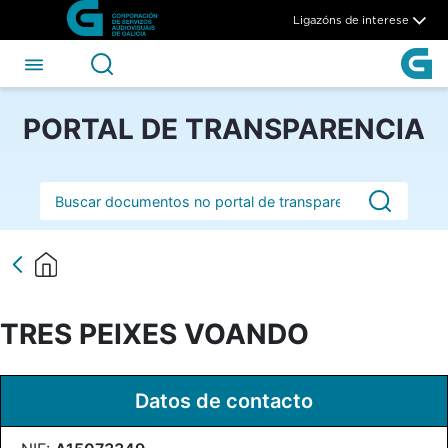
TRES PEIXES VOANDO - CSA
Skip to Main Content
Ligazóns de interese
PORTAL DE TRANSPARENCIA
Barra de busca
TRES PEIXES VOANDO
Datos de contacto