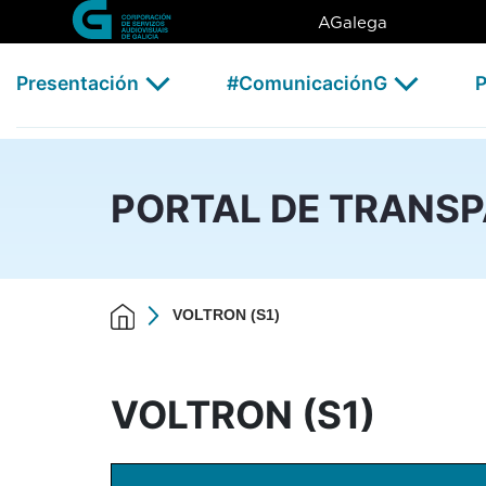
VOLTRON (S1) - CSAG
Skip to Main Content
AGalega
Presentación
#ComunicaciónG
P
PORTAL DE TRANS
VOLTRON (S1)
VOLTRON (S1)