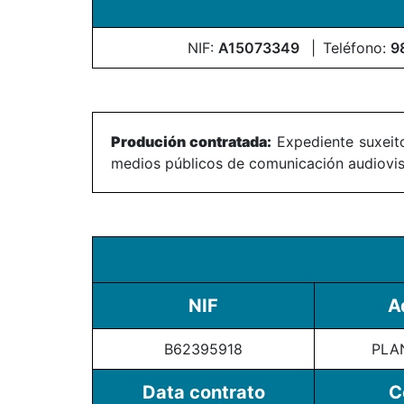
NIF:
A15073349
Teléfono:
9
Produción contratada:
Expediente suxeito
medios públicos de comunicación audiovisu
NIF
A
B62395918
PLAN
Data contrato
C