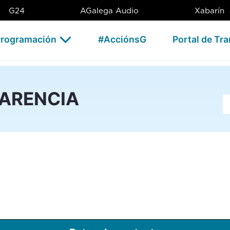
G24
AGalega Audio
Xabarín
rogramación
#AcciónsG
Portal de Tr
PARENCIA
Ba