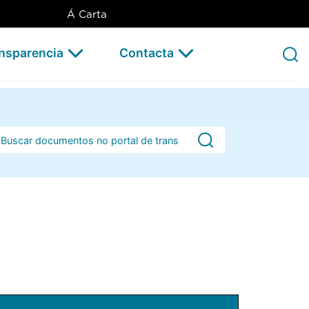
Á Carta
ansparencia
Contacta
rra de busca