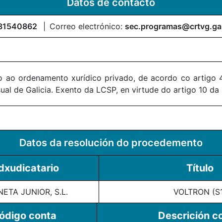
Datos de contacto
81540862
Correo electrónico:
sec.programas@crtvg.ga
 ao ordenamento xurídico privado, de acordo co artigo 4
al de Galicia. Exento da LCSP, en virtude do artigo 10 da
Datos da resolución do procedemento
dxudicatario
Título
ETA JUNIOR, S.L.
VOLTRON (S1
ódigo conta
Descrición c